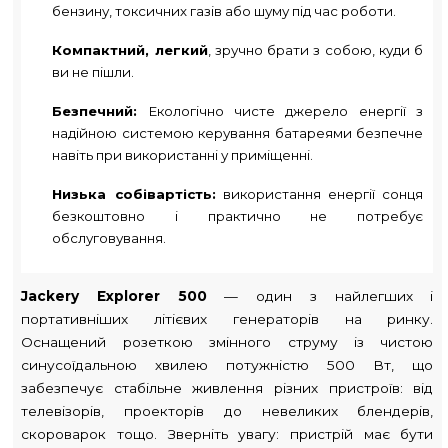
бензину, токсичних газів або шуму під час роботи.
Компактний, легкий
, зручно брати з собою, куди б
ви не пішли.
Безпечний:
Екологічно чисте джерело енергії з
надійною системою керування батареями безпечне
навіть при використанні у приміщенні.
Низька собівартість:
використання енергії сонця
безкоштовно і практично не потребує
обслуговування.
Jackery Explorer 500
— один з найлегших і
портативніших літієвих генераторів на ринку.
Оснащений розеткою змінного струму із чистою
синусоїдальною хвилею потужністю 500 Вт, що
забезпечує стабільне живлення різних пристроїв: від
телевізорів, проекторів до невеликих блендерів,
скороварок тощо. Зверніть увагу: пристрій має бути