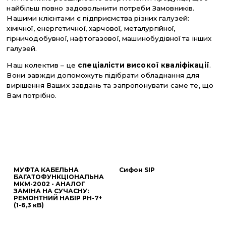
найбільш повно задовольнити потреби Замовників.
Нашими клієнтами є підприємства різних галузей:
хімічної, енергетичної, харчової, металургійної,
гірничодобувної, нафтогазової, машинобудівної та інших
галузей.
Наш колектив – це
спеціалісти високої кваліфікації
.
Вони завжди допоможуть підібрати обладнання для
вирішення Ваших завдань та запропонувати саме те, що
Вам потрібно.
МУФТА КАБЕЛЬНА
Сифон SIP
БАГАТОФУНКЦІОНАЛЬНА
МКМ-2002 - АНАЛОГ
ЗАМІНА НА СУЧАСНУ:
РЕМОНТНИЙ НАБІР РН-7+
(1-6,3 кВ)