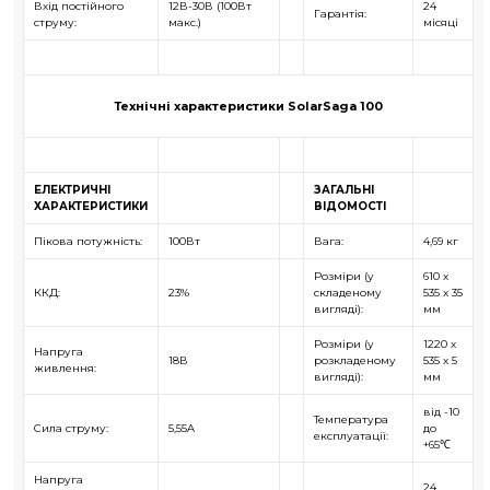
Вхід постійного
12В-30В (100Вт
24
Гарантія:
струму:
макс.)
місяці
Технічні характеристики SolarSaga 100
ЕЛЕКТРИЧНІ
ЗАГАЛЬНІ
ХАРАКТЕРИСТИКИ
ВІДОМОСТІ
Пікова потужність:
100Вт
Вага:
4,69 кг
Розміри (у
610 x
ККД:
23%
складеному
535 x 35
вигляді):
мм
Розміри (у
1220 x
Напруга
18В
розкладеному
535 x 5
живлення:
вигляді):
мм
від -10
Температура
Сила струму:
5,55A
до
експлуатації:
+65℃
Напруга
24