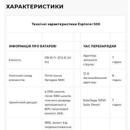
ХАРАКТЕРИСТИКИ
Технічні характеристики Explorer 500
ІНФОРМАЦІЯ ПРО БАТАРЕЮ
ЧАС ПЕРЕЗАРЯДКИ
Адаптер
518 Вт*г (21,6 В 24
7
Ємність:
змінного
Аг)
годин
струму:
12 В
Хімічний склад
Літій-іонна
8
Автомобільний
елементів:
батарея NMC
годин
адаптер:
≥ 1000 циклів,
після 1000 циклів
повного розряду
SolarSaga 100W
7
Циклічний ресурс:
залишається ≥
Solar Panel:
годин
80% початкової
ємності АКБ
BMS, захист від
перевантаження