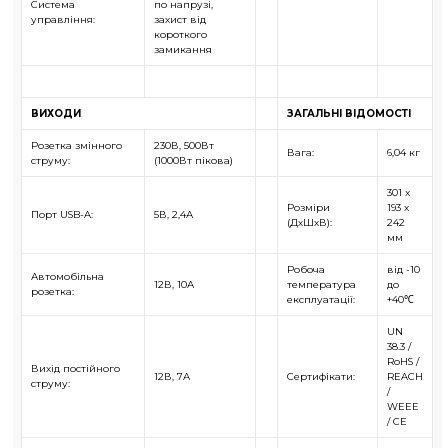
Система
по напрузі,
управління:
захист від
короткого
замикання
ВИХОДИ
ЗАГАЛЬНІ ВІДОМОСТІ
Розетка змінного
230В, 500Вт
Вага:
6,04 кг
струму:
(1000Вт пікова)
301 x
Розміри
193 x
Порт USB-A:
5В, 2,4А
(ДхШхВ):
242
мм
Робоча
від -10
Автомобільна
12В, 10А
температура
до
розетка:
експлуатації:
+40℃
UN
38.3 /
RoHS /
Вихід постійного
12В, 7А
Сертифікати:
REACH
струму:
/
WEEE
/ CE