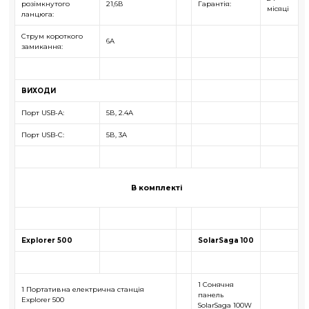
розімкнутого
21,6В
Гарантія:
місяці
ланцюга:
Струм короткого
6A
замикання:
ВИХОДИ
Порт USB-A:
5В, 2.4A
Порт USB-C:
5В, 3A
В комплекті
Explorer 500
SolarSaga 100
1 Сонячня
1 Портативна електрична станція
панель
Explorer 500
SolarSaga 100W