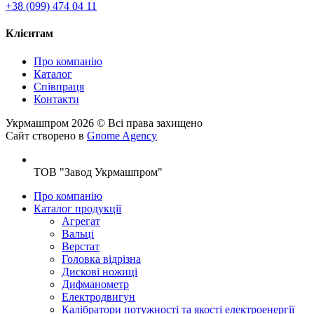
+38 (099) 474 04 11
Клієнтам
Про компанію
Каталог
Клієнтам
Співпраця
Контакти
Укрмашпром 2026 © Всі права захищено
Сайт створено в
Gnome Agency
ТОВ "Завод Укрмашпром"
Про компанію
Каталог продукції
Агрегат
Вальці
Верстат
Головка відрізна
Дискові ножиці
Дифманометр
Електродвигун
Калібратори потужності та якості електроенергії