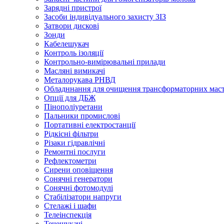
Зарядні пристрої
Засоби індивідуального захисту ЗІЗ
Затвори дискові
Зонди
Кабелешукач
Контроль ізоляції
Контрольно-вимірювальні прилади
Масляні вимикачі
Металорукава РНВД
Обладннання для очищення трансформаторних мас
Опції для ДБЖ
Пінополіуретани
Пальники промислові
Портативні електростанції
Рідкісні фільтри
Різаки гідравлічні
Ремонтнi послуги
Рефлектометри
Сирени оповіщення
Сонячні генератори
Сонячні фотомодулі
Стабілізатори напруги
Стелажі і шафи
Телеінспекція
Течешукачі