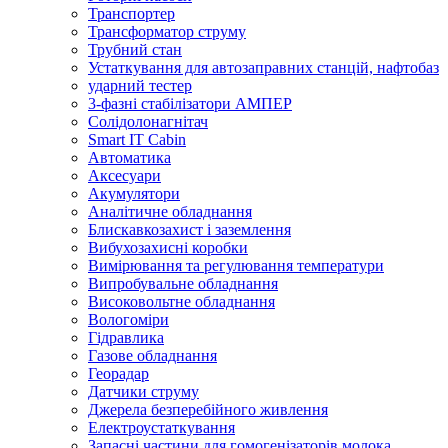
Транспортер
Трансформатор струму
Трубний стан
Устаткування для автозаправних станцій, нафтобаз
ударний тестер
3-фазні стабілізатори АМПЕР
Cолідолонагнітач
Smart IT Cabin
Автоматика
Аксесуари
Акумулятори
Аналітичне обладнання
Блискавкозахист і заземлення
Вибухозахисні коробки
Вимірювання та регулювання температури
Випробувальне обладнання
Високовольтне обладнання
Вологоміри
Гідравлика
Газове обладнання
Георадар
Датчики струму
Джерела безперебійного живлення
Електроустаткування
Запасні частини для гомогенізаторів молока