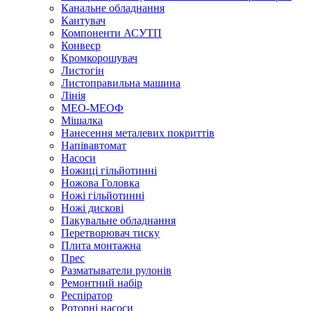
Канальне обладнання
Кантувач
Компоненти АСУТП
Конвеєр
Кромкорошувач
Листогін
Листоправильна машина
Лінія
МЕО-МЕОФ
Мішалка
Нанесення металевих покриттів
Напівавтомат
Насоси
Ножиці гільйотинні
Ножова Головка
Ножі гільйотинні
Ножі дискові
Пакувальне обладнання
Перетворювач тиску
Плита монтажна
Прес
Разматыватели рулонів
Ремонтний набір
Респіратор
Роторні насоси