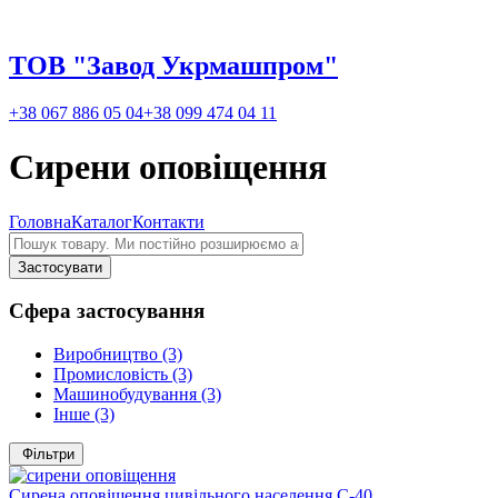
ТОВ "Завод Укрмашпром"
+38 067 886 05 04
+38 099 474 04 11
Сирени оповіщення
Головна
Каталог
Контакти
Сфера застосування
Виробництво
(3)
Промисловість
(3)
Машинобудування
(3)
Інше
(3)
Фільтри
Сирена оповіщення цивільного населення С-40