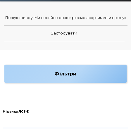
Фільтри
Мішалка ЛСБ-Е