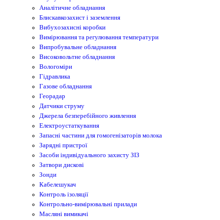
Аналітичне обладнання
Блискавкозахист і заземлення
Вибухозахисні коробки
Вимірювання та регулювання температури
Випробувальне обладнання
Високовольтне обладнання
Вологоміри
Гідравлика
Газове обладнання
Георадар
Датчики струму
Джерела безперебійного живлення
Електроустаткування
Запасні частини для гомогенізаторів молока
Зарядні пристрої
Засоби індивідуального захисту ЗІЗ
Затвори дискові
Зонди
Кабелешукач
Контроль ізоляції
Контрольно-вимірювальні прилади
Масляні вимикачі