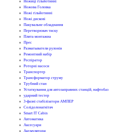
Ножиці гільйотинні
Ножова Головка
Ножі гільйотинні
Ножі дискові
Пакувальне обладнання
Перетворювач тиску
Плита монтажна
Прес
Разматыватели рулонів
Ремонтний набір
Респіратор
Роторні насоси
Транспортер
Трансформатор струму
Трубний стан
Устаткування для автозаправних станцій, нафтобаз
ударний тестер
3-фазні стабілізатори АМПЕР
Cолідолонагнітач
Smart IT Cabin
Автоматика
Аксесуари
Акумулятори