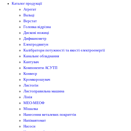
Каталог продукції
Агрегат
Вальці
Верстат
Головка відрізна
Дискові ножиці
Дифманометр
Електродвигун
Калібратори потужності та якості електроенергії
Канальне обладнання
Кантувач
Компоненти АСУТП
Конвеєр
Кромкорошувач
Листогін
Листоправильна машина
Лінія
МЕО-МЕОФ
Мішалка
Нанесення металевих покриттів
Напівавтомат
Насоси