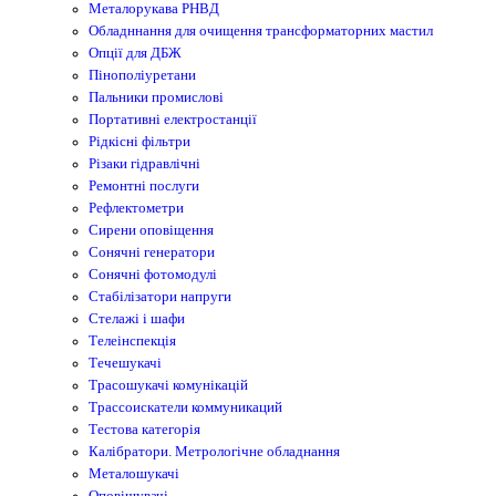
Металорукава РНВД
Обладннання для очищення трансформаторних мастил
Опції для ДБЖ
Пінополіуретани
Пальники промислові
Портативні електростанції
Рідкісні фільтри
Різаки гідравлічні
Ремонтнi послуги
Рефлектометри
Сирени оповіщення
Сонячні генератори
Сонячні фотомодулі
Стабілізатори напруги
Стелажі і шафи
Телеінспекція
Течешукачі
Трасошукачі комунікацій
Трассоискатели коммуникаций
Тестова категорія
Калібратори. Метрологічне обладнання
Металошукачі
Оповіщувачі