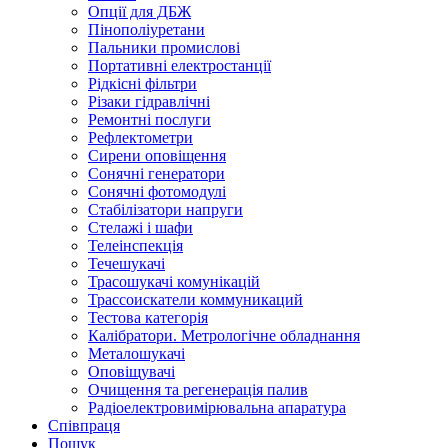
Опції для ДБЖ
Пінополіуретани
Пальники промислові
Портативні електростанції
Рідкісні фільтри
Різаки гідравлічні
Ремонтнi послуги
Рефлектометри
Сирени оповіщення
Сонячні генератори
Сонячні фотомодулі
Стабілізатори напруги
Стелажі і шафи
Телеінспекція
Течешукачі
Трасошукачі комунікацій
Трассоискатели коммуникаций
Тестова категорія
Калібратори. Метрологічне обладнання
Металошукачі
Оповіщувачі
Очищення та регенерація палив
Радіоелектровимірювальна апаратура
Співпраця
Пошук