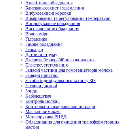
Аналітичне обладнання
Блискавкозахист і заземлення
Вибухозахисні коробки
Вимірювання та регулювання температури
Випробувальне обладнання
Високовольтне обладнання
Вологоміри
Гідравлика
Газове обладнання
Георадар
Датчики струму
Джерела безперебійного живлення
Електроустаткування
Запасні частини для гомогенізаторів молока
Зарядні пристрої
Засоби індивідуального захисту ЗІЗ
Затвори дискові
Зонди
Кабелешукач
Контроль ізоляції
Контрольно-вимірювальні прилади
Масляні вимикачі
Металорукава РНВД
Обладннання для очищення трансформаторних
мастил