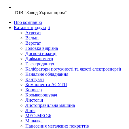
ТОВ "Завод Укрмашпром"
Про компанію
Каталог продукції
Агрегат
Вальці
Верстат
Головка відрізна
Дискові ножиці
Дифманометр
Електродвигун
Калібратори потужності та якості електроенергії
Канальне обладнання
Кантувач
Компоненти АСУТП
Конвеєр
Кромкорошувач
Листогін
Листоправильна машина
Лінія
МЕО-МЕОФ
Мішалка
Нанесення металевих покриттів