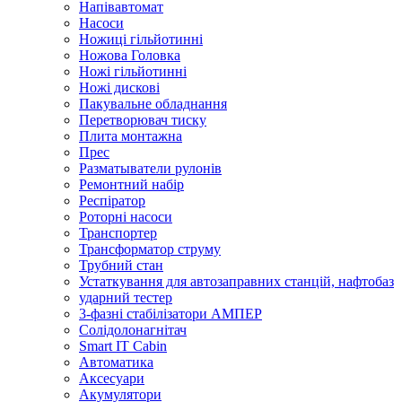
Напівавтомат
Насоси
Ножиці гільйотинні
Ножова Головка
Ножі гільйотинні
Ножі дискові
Пакувальне обладнання
Перетворювач тиску
Плита монтажна
Прес
Разматыватели рулонів
Ремонтний набір
Респіратор
Роторні насоси
Транспортер
Трансформатор струму
Трубний стан
Устаткування для автозаправних станцій, нафтобаз
ударний тестер
3-фазні стабілізатори АМПЕР
Cолідолонагнітач
Smart IT Cabin
Автоматика
Аксесуари
Акумулятори