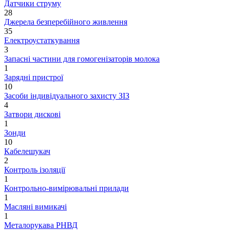
Датчики струму
28
Джерела безперебійного живлення
35
Електроустаткування
3
Запасні частини для гомогенізаторів молока
1
Зарядні пристрої
10
Засоби індивідуального захисту ЗІЗ
4
Затвори дискові
1
Зонди
10
Кабелешукач
2
Контроль ізоляції
1
Контрольно-вимірювальні прилади
1
Масляні вимикачі
1
Металорукава РНВД