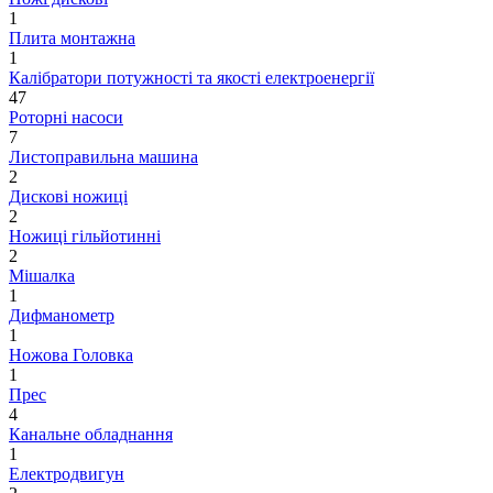
1
Плита монтажна
1
Калібратори потужності та якості електроенергії
47
Роторні насоси
7
Листоправильна машина
2
Дискові ножиці
2
Ножиці гільйотинні
2
Мішалка
1
Дифманометр
1
Ножова Головка
1
Прес
4
Канальне обладнання
1
Електродвигун