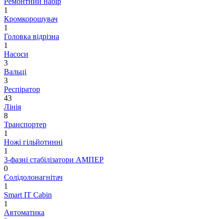
Ремонтний набір
1
Кромкорошувач
1
Головка відрізна
1
Насоси
3
Вальці
3
Респіратор
43
Лінія
8
Транспортер
1
Ножі гільйотинні
1
3-фазні стабілізатори АМПЕР
0
Cолідолонагнітач
1
Smart IT Cabin
1
Автоматика