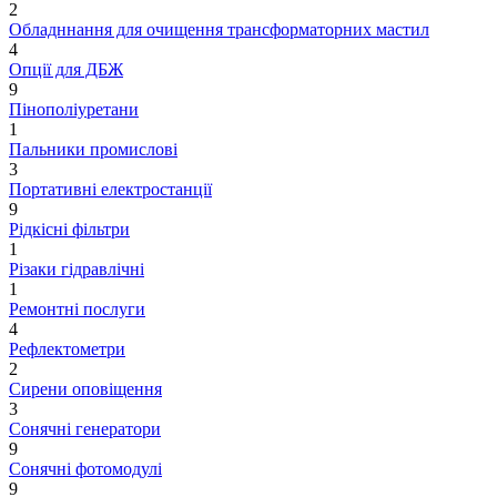
2
Обладннання для очищення трансформаторних мастил
4
Опції для ДБЖ
9
Пінополіуретани
1
Пальники промислові
3
Портативні електростанції
9
Рідкісні фільтри
1
Різаки гідравлічні
1
Ремонтнi послуги
4
Рефлектометри
2
Сирени оповіщення
3
Сонячні генератори
9
Сонячні фотомодулі
9