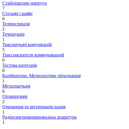
Стабілізатори напруги
7
Стелажі і шафи
6
Телеінспекція
2
Течешукачі
1
Трасошукачі комунікацій
5
Трассоискатели коммуникаций
0
Тестова категорія
0
Калібратори. Метрологічне обладнання
1
Металошукачі
6
Оповіщувачі
2
Очищення та регенерація палив
1
Радіоелектровимірювальна апаратура
1