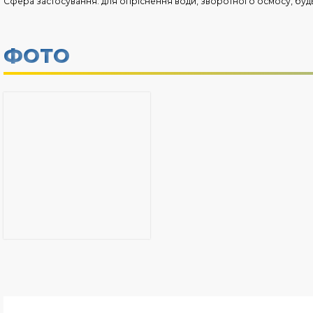
Сфера застосування: для опріснення води, зворотного осмосу, будь
ФОТО