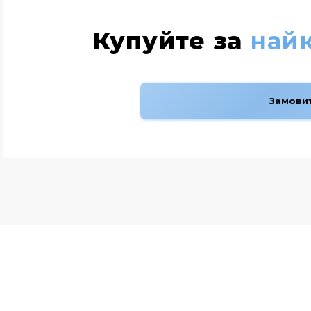
Купуйте за
най
Замови