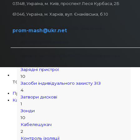
Георадар
03148, Україна, м. Київ, проспект Леся Курбаса, 2Б
3
61046, Україна, м. Харків, вул. Єнакіївська, б.10
Датчики струму
28
Джерела безперебійного живлення
prom-mash@ukr.net
35
Електроустаткування
3
Запасні частини для гомогенізаторів молока
1
Зарядні пристрої
10
ТОВ "Завод Укрмашпром"
Засоби індивідуального захисту ЗІЗ
4
Про компанію
Затвори дискові
Каталог продукції
1
Агрегат
Зонди
Вальці
10
Верстат
Кабелешукач
Головка відрізна
2
Дискові ножиці
Контроль ізоляції