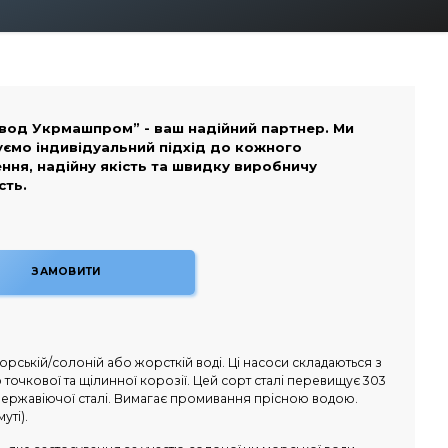
вод Укрмашпром” - ваш надійний партнер. Ми
ємо індивідуальний підхід до кожного
ння, надійну якість та швидку виробничу
сть.
ЗАМОВИТИ
ській/солоній або жорсткій воді. Ці насоси складаються з
о точкової та щілинної корозії. Цей сорт сталі перевищує 303
 нержавіючої сталі. Вимагає промивання прісною водою.
уті).