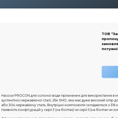
ТОВ “За
пропону
замовле
потужні
Насоси PROCON для солоної води призначені для використання в мор
аустенітної нержавіючої сталі, 254 SMO, яка має дуже високий опір д
або 304 нержавіючу сталь. Внутрішні компоненти складаються з 316
Наявність конфігурацій у серії 3 (на болтах) чи серії 5 (на болтах чи хом