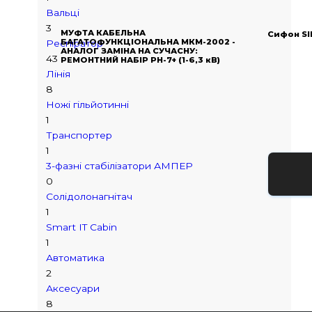
Вальці
3
МУФТА КАБЕЛЬНА
Сифон SI
БАГАТОФУНКЦІОНАЛЬНА МКМ-2002 -
Респіратор
АНАЛОГ ЗАМІНА НА СУЧАСНУ:
43
РЕМОНТНИЙ НАБІР РН-7+ (1-6,3 кВ)
Лінія
8
Ножі гільйотинні
1
Транспортер
1
3-фазні стабілізатори АМПЕР
0
Cолідолонагнітач
1
Smart IT Cabin
1
Автоматика
2
Аксесуари
8