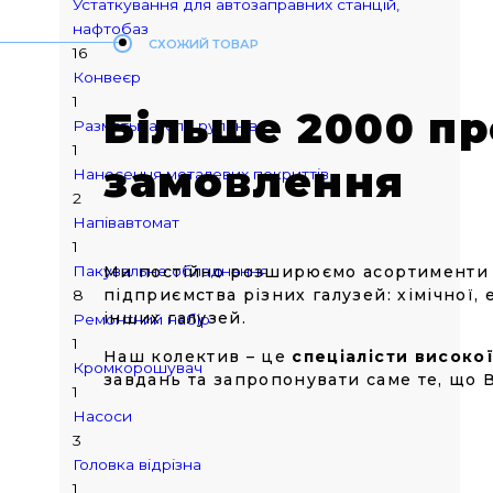
Устаткування для автозаправних станцій,
нафтобаз
СХОЖИЙ ТОВАР
16
Конвеєр
1
Більше 2000 пр
Разматыватели рулонів
1
замовлення
Нанесення металевих покриттів
2
Напівавтомат
1
Пакувальне обладнання
Ми постійно розширюємо асортименти п
підприємства різних галузей: хімічної,
8
інших галузей.
Ремонтний набір
1
Наш колектив – це
спеціалісти високої
Кромкорошувач
завдань та запропонувати саме те, що 
1
Насоси
3
Головка відрізна
1