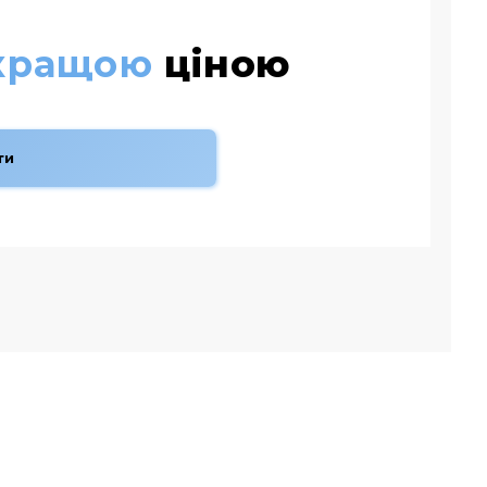
кращою
ціною
ти