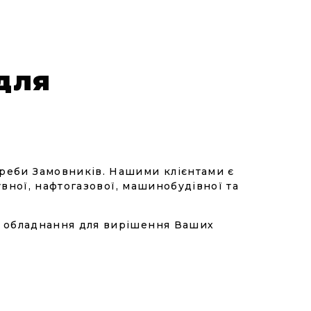
для
реби Замовників. Нашими клієнтами є
увної, нафтогазової, машинобудівної та
и обладнання для вирішення Ваших