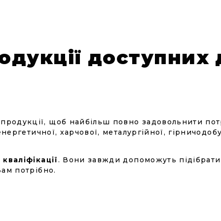
одукції доступних 
родукції, щоб найбільш повно задовольнити пот
 енергетичної, харчової, металургійної, гірничодоб
 кваліфікації
. Вони завжди допоможуть підібрат
Вам потрібно.