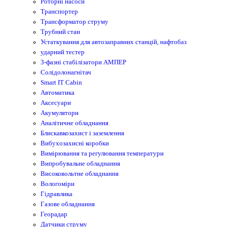
Роторні насоси
Транспортер
Трансформатор струму
Трубний стан
Устаткування для автозаправних станцій, нафтобаз
ударний тестер
3-фазні стабілізатори АМПЕР
Cолідолонагнітач
Smart IT Cabin
Автоматика
Аксесуари
Акумулятори
Аналітичне обладнання
Блискавкозахист і заземлення
Вибухозахисні коробки
Вимірювання та регулювання температури
Випробувальне обладнання
Високовольтне обладнання
Вологоміри
Гідравлика
Газове обладнання
Георадар
Датчики струму