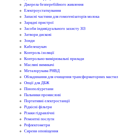
Джерела безперебійного живлення
Електроустаткування
Запасні частини для гомогенізаторів молока
Зарядні пристрої
Засоби індивідуального захисту ЗІЗ
Затвори дискові
Зонди
Кабелешукач
Контроль ізоляції
Контрольно-вимірювальні прилади
Масляні вимикачі
Металорукава РНВД
Обладннання для очищення трансформаторних мастил
Опції для ДБЖ
Пінополіуретани
Пальники промислові
Портативні електростанції
Рідкісні фільтри
Різаки гідравлічні
Ремонтнi послуги
Рефлектометри
Сирени оповіщення