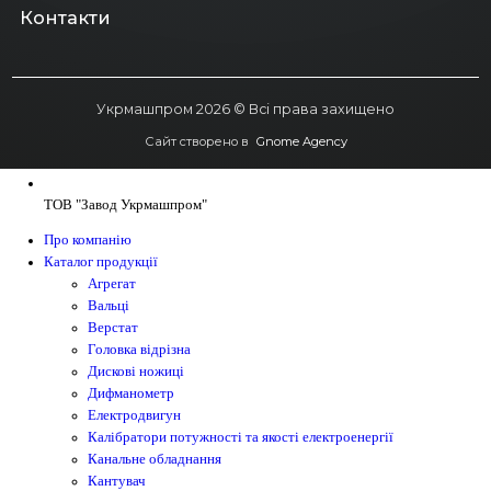
Контакти
Укрмашпром 2026 © Всі права захищено
Сайт створено в
Gnome Agency
ТОВ "Завод Укрмашпром"
Про компанію
Каталог продукції
Агрегат
Вальці
Верстат
Головка відрізна
Дискові ножиці
Дифманометр
Електродвигун
Калібратори потужності та якості електроенергії
Канальне обладнання
Кантувач