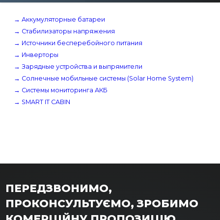
→ Аккумуляторные батареи
→ Стабилизаторы напряжения
→ Источники бесперебойного питания
→ Инверторы
→ Зарядные устройства и выпрямители
→ Солнечные мобильные системы (Solar Home System)
→ Системы мониторинга АКБ
→ SMART IT CABIN
ПЕРЕДЗВОНИМО,
ПРОКОНСУЛЬТУЄМО, ЗРОБИМО
КОМЕРЦІЙНУ ПРОПОЗИЦІЮ