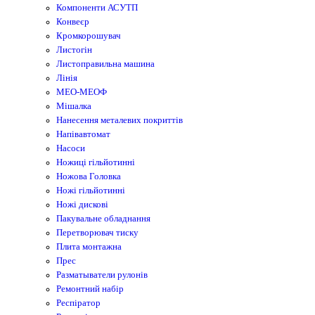
Компоненти АСУТП
Конвеєр
Кромкорошувач
Листогін
Листоправильна машина
Лінія
МЕО-МЕОФ
Мішалка
Нанесення металевих покриттів
Напівавтомат
Насоси
Ножиці гільйотинні
Ножова Головка
Ножі гільйотинні
Ножі дискові
Пакувальне обладнання
Перетворювач тиску
Плита монтажна
Прес
Разматыватели рулонів
Ремонтний набір
Респіратор